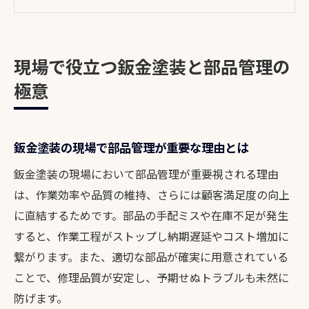
理術
鈑金塗装業務における部品管理の実務ポイ
ント
現場で役立つ鈑金塗装と部品管理の
部品管理が鈑金塗装現場の生産性を左右す
極意
る仕組み
鈑金塗装現場のトラブル回避に役立つ部品
管理方法
鈑金塗装の現場で部品管理が重要な理由とは
部品管理を通じて鈑金塗装業務の効率化を実現
鈑金塗装の現場において部品管理が重要視される理由
鈑金塗装で部品管理を効率化する業務フロ
は、作業効率や品質の維持、さらには顧客満足度の向上
ーの工夫
に直結するためです。部品の手配ミスや在庫不足が発生
鈑金塗装現場の時短に役立つ部品管理の工
すると、作業工程がストップし納期遅延やコスト増加に
夫とは
繋がります。また、適切な部品が確実に用意されている
作業効率を高める鈑金塗装と部品管理の連
ことで、修理品質が安定し、予期せぬトラブルも未然に
携方法
防げます。