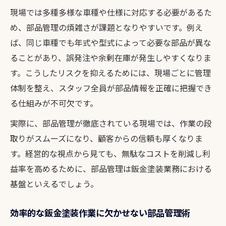
鈑金塗装の工程ごとに最適な部品管理を実
現場では多種多様な車種や仕様に対応する必要があるた
現する
め、部品管理の煩雑さが課題となりやすいです。例え
部品管理による鈑金塗装現場の無駄削減テ
ば、同じ車種でも年式や型式によって必要な部品が異な
クニック
ることがあり、誤発注や余剰在庫が発生しやすくなりま
鈑金塗装における正しい部品管理のポイント
す。こうしたリスクを抑えるためには、現場ごとに管理
ミスを防ぐための鈑金塗装部品管理の基本
体制を整え、スタッフ全員が部品情報を正確に把握でき
手順
る仕組みが不可欠です。
鈑金塗装現場で役立つ部品在庫の管理ポイ
実際に、部品管理が徹底されている現場では、作業の段
ント
取りがスムーズになり、顧客からの信頼も厚くなりま
鈑金塗装の品質維持に欠かせない部品管理
す。経営的な視点から見ても、無駄なコストを削減し利
とは
益率を高めるために、部品管理は鈑金塗装業務における
発注タイミングを見極める鈑金塗装部品管
基盤といえるでしょう。
理法
効率的な鈑金塗装作業に欠かせない部品管理術
鈑金塗装の現場が守るべき部品管理の注意