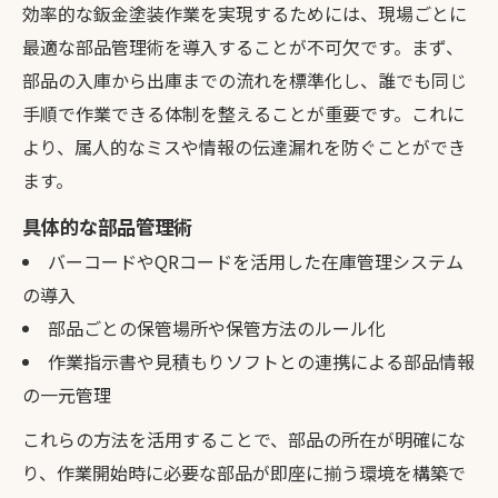
点
効率的な鈑金塗装作業を実現するためには、現場ごとに
見積もりソフト活用で部品管理を最適化する方
最適な部品管理術を導入することが不可欠です。まず、
法
部品の入庫から出庫までの流れを標準化し、誰でも同じ
手順で作業できる体制を整えることが重要です。これに
鈑金塗装の見積もりソフトで部品管理を効
より、属人的なミスや情報の伝達漏れを防ぐことができ
率化
ます。
無料見積もりソフトで始める鈑金塗装部品
管理
具体的な部品管理術
鈑金塗装見積もりアプリ活用による管理の
バーコードやQRコードを活用した在庫管理システム
自動化
の導入
部品ごとの保管場所や保管方法のルール化
見積もりソフトの導入が鈑金塗装現場にも
作業指示書や見積もりソフトとの連携による部品情報
たらす効果
の一元管理
鈑金塗装と部品管理の連携を見積もりソフ
トで強化
これらの方法を活用することで、部品の所在が明確にな
り、作業開始時に必要な部品が即座に揃う環境を構築で
部品管理が鈑金塗装の品質へ及ぼす影響とは