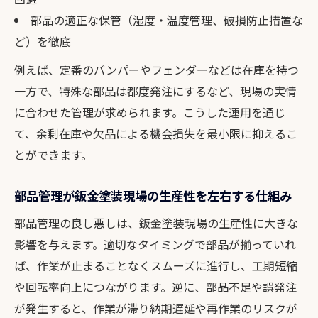
部品管理効率化が鈑金塗装業務のコスト削
部品の適正な保管（湿度・温度管理、破損防止措置な
減に直結
ど）を徹底
利益を生み出す鈑金塗装部品管理の実践術
例えば、定番のバンパーやフェンダーなどは在庫を持つ
一方で、特殊な部品は都度発注にするなど、現場の実情
に合わせた管理が求められます。こうした運用を通じ
て、余剰在庫や欠品による機会損失を最小限に抑えるこ
とができます。
部品管理が鈑金塗装現場の生産性を左右する仕組み
部品管理の良し悪しは、鈑金塗装現場の生産性に大きな
影響を与えます。適切なタイミングで部品が揃っていれ
ば、作業が止まることなくスムーズに進行し、工期短縮
や回転率向上につながります。逆に、部品不足や誤発注
が発生すると、作業が滞り納期遅延や再作業のリスクが