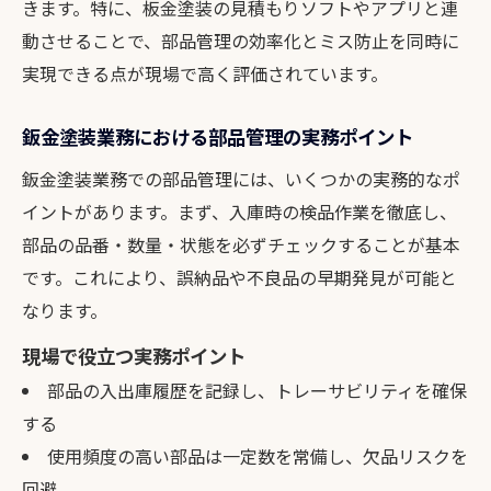
きます。特に、板金塗装の見積もりソフトやアプリと連
鈑金塗装の品質向上に直結する部品管理の
動させることで、部品管理の効率化とミス防止を同時に
工夫
実現できる点が現場で高く評価されています。
部品管理が鈑金塗装の仕上がりを左右する
理由
鈑金塗装業務における部品管理の実務ポイント
鈑金塗装で部品管理を徹底することの効果
鈑金塗装業務での部品管理には、いくつかの実務的なポ
部品選定と管理が鈑金塗装の品質を守る鍵
イントがあります。まず、入庫時の検品作業を徹底し、
鈑金塗装の顧客満足度は部品管理で変わる
部品の品番・数量・状態を必ずチェックすることが基本
効率的な部品管理がもたらす収益向上の秘訣
です。これにより、誤納品や不良品の早期発見が可能と
鈑金塗装現場で収益性を高める部品管理戦
なります。
略
現場で役立つ実務ポイント
無駄を省き鈑金塗装の利益率向上を実現す
部品の入出庫履歴を記録し、トレーサビリティを確保
る管理法
する
鈑金塗装業の収益アップに効く部品管理の
使用頻度の高い部品は一定数を常備し、欠品リスクを
工夫
回避