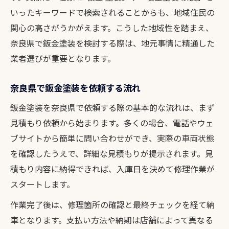
費用を抑える鈑金塗装の賢い選び方
いったキーワードで検索されることからも、地域住民の
鈑金塗装で追加費用が発生するケース
関心の高さがうかがえます。こうした地域性を踏まえ、
奈良県で鈑金塗装を検討する際は、地元事情に精通した
修理費用の見積もりを比較するコツ
業者選びが重要となります。
鈑金塗装費用とサービス内容の関係性
地元ユーザーが重視するポイント総まとめ
奈良県で鈑金塗装を依頼する流れ
鈑金塗装で地元ユーザーが求める安心感
鈑金塗装を奈良県で依頼する際の基本的な流れは、まず
アフターサービス充実の鈑金塗装を選ぶ
見積もり依頼から始まります。多くの場合、電話やウェ
鈑金塗装の即日対応や特典に注目しよう
ブサイトから簡単に問い合わせができ、実際の車両状態
ユーザー目線で選ぶ鈑金塗装の基準
を確認したうえで、詳細な見積もりが提示されます。見
鈑金塗装で利用しやすい店舗の特徴
積もり内容に納得できれば、入庫日を決めて修理作業が
輸入車にも対応する鈑金塗装の実力とは
スタートします。
輸入車対応の鈑金塗装技術力を解説
作業完了後は、修理箇所の確認と最終チェックを経て納
鈑金塗装で輸入車修理に強い店の選び方
車となります。支払い方法や納期は店舗によって異なる