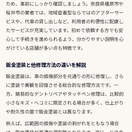
輸入車オーナーが気をつけたい鈑金塗装
ため、事前にしっかり確認しましょう。奈良県橿原市や
桜井市の業者では、地域密着型ならではのアフターサー
鈑金塗装で純正塗料へのこだわりを知る
ビスや、代車の貸し出しなど、利用者の利便性に配慮し
輸入車修理の鈑金塗装実例を紹介
たサービスが充実しています。初めて依頼する方でも安
心して手続きを進められるよう、分かりやすい説明を心
がけている店舗が多い点も特徴です。
鈑金塗装と他修理方法の違いを解説
鈑金塗装は、車の損傷部分を元通りの形に修復し、さら
に塗装で美観を回復させる総合的な修理方法です。一
方、簡易的なデントリペアやタッチペン修理は、比較的
小さなキズ・ヘコミに限定される場合が多く、仕上がり
や耐久性の面で鈑金塗装とは異なります。
例えば、広範囲の損傷や塗装の剥がれをともなう場合