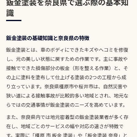
鈑金塗装を奈良県で選ぶ際の基本知
鈑金塗装でキズ修理する最適なタイミング
識
橿原市桜井市の鈑金塗装店選びの基準
鈑金塗装依頼前に知りたいポイント集
鈑金塗装の基礎知識と奈良県の特徴
キズ修理でよくある疑問と鈑金塗装の答え
地元密着型の鈑金塗装サービスの実態
鈑金塗装とは、車のボディにできたキズやヘコミを修復
し、元の美しい状態に戻すための作業です。主に事故や
信頼できる鈑金塗装の選び方とは何か
接触でできた損傷部分の板金（形を整える作業）と、そ
信頼される鈑金塗装店の特徴を解説
の上に塗料を塗布して仕上げる塗装の2つの工程から成
鈑金塗装で口コミ重視するべき理由
り立っています。奈良県橿原市や桜井市は、自然災害や
安心できる鈑金塗装技術の見極め方
狭い道による接触事故が比較的多い地域とされ、地元な
鈑金塗装の見積もり比較で失敗しない方法
らではの交通事情が鈑金塗装のニーズを高めています。
鈑金塗装選びはスタッフ対応も重要視
また、奈良県内では地元密着型の鈑金塗装業者が多く存
カーライフを支える修理費用目安を解説
在し、地域ごとのサービスの幅や対応の速さが特徴で
鈑金塗装の修理費用相場と内訳の基本
す。実際に「橿原 市 板金 塗装」や「板金塗装 奈良」と