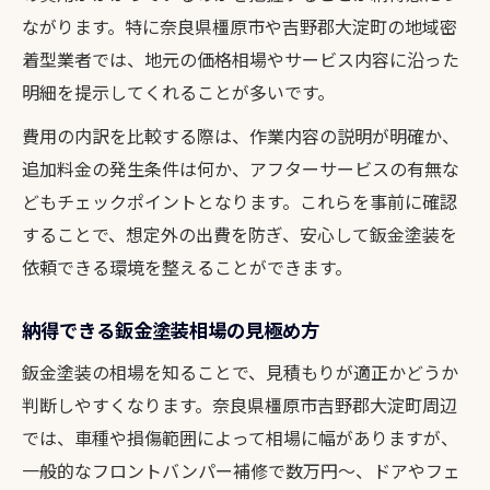
鈑金塗装費用の妥当性の判断ポイント
ながります。特に奈良県橿原市や吉野郡大淀町の地域密
再発防止へ地域でできるアフターサポート
着型業者では、地元の価格相場やサービス内容に沿った
鈑金塗装後の再発を防ぐ地域サポート
明細を提示してくれることが多いです。
アフターサポートが充実する鈑金塗装店
費用の内訳を比較する際は、作業内容の説明が明確か、
地域密着の鈑金塗装店の強みと安心感
追加料金の発生条件は何か、アフターサービスの有無な
相談しやすいアフター体制の見分け方
どもチェックポイントとなります。これらを事前に確認
鈑金塗装後の定期点検と再発防止策
することで、想定外の出費を防ぎ、安心して鈑金塗装を
鈑金塗装後の満足度を高める秘訣を紹介
依頼できる環境を整えることができます。
鈑金塗装後の満足度アップのポイント
納得できる鈑金塗装相場の見極め方
仕上がりを左右する鈑金塗装店の選択
鈑金塗装の相場を知ることで、見積もりが適正かどうか
アフターフォローで満足度が変わる理由
判断しやすくなります。奈良県橿原市吉野郡大淀町周辺
鈑金塗装後の評価と口コミ活用法
では、車種や損傷範囲によって相場に幅がありますが、
再発リスク低減で安心できる鈑金塗装
一般的なフロントバンパー補修で数万円～、ドアやフェ
整備組合を活用した理想の修理プラン提案