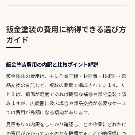
地域の鈑金塗装業者選びの判断基準
鈑金塗装費用を抑えるための交渉術
修理後も安心のフォローアップ体制とは
鈑金塗装の費用に納得できる選び方
鈑金塗装後の再発リスクを減らす方法
ガイド
アフターサービス充実の鈑金塗装店とは
鈑金塗装後のフォローアップ内容を解説
鈑金塗装費用の内訳と比較ポイント解説
仕上がり保証で安心できる鈑金塗装選び
相談しやすい鈑金塗装店の特徴まとめ
鈑金塗装の費用は、主に作業工程・材料費・技術料・部
品交換の有無など、複数の要素で構成されています。た
高額な鈑金塗装費用の理由を徹底解説
とえば、損傷が軽度であれば簡易な補修や部分塗装で済
鈑金塗装が高額になる理由を徹底解説
みますが、広範囲に及ぶ場合や部品交換が必要なケース
見積もりで分かる鈑金塗装費用の内訳
では費用が高額になる傾向があります。
鈑金塗装の技術料や設備費用の実態
見積もりの内訳をしっかり確認し、どの作業にどれだけ
部品交換が鈑金塗装費用に与える影響
の費用がかかっているのかを把握することが納得感につ