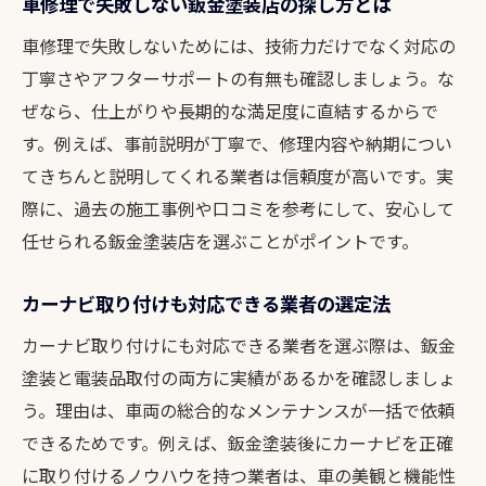
車修理で失敗しない鈑金塗装店の探し方とは
カーナビ取り付けとの同時依頼で費用を抑
車修理で失敗しないためには、技術力だけでなく対応の
える
丁寧さやアフターサポートの有無も確認しましょう。な
納得の修復を叶える奈良での新提案
ぜなら、仕上がりや長期的な満足度に直結するからで
鈑金塗装の新しい修復方法で納得の仕上が
す。例えば、事前説明が丁寧で、修理内容や納期につい
りへ
てきちんと説明してくれる業者は信頼度が高いです。実
奈良板金塗装で実現する長持ち修理の提案
際に、過去の施工事例や口コミを参考にして、安心して
車修理奈良の最新技術を使った修復例を紹
任せられる鈑金塗装店を選ぶことがポイントです。
介
カーナビ取り付けも対応できる業者の選定法
板金塗装とカーナビ取り付けの同時対応が
可能
カーナビ取り付けにも対応できる業者を選ぶ際は、鈑金
新しい発想で選ぶ奈良の鈑金塗装店の特徴
塗装と電装品取付の両方に実績があるかを確認しましょ
修復の選択肢を広げる奈良地域のサービス
う。理由は、車両の総合的なメンテナンスが一括で依頼
できるためです。例えば、鈑金塗装後にカーナビを正確
保険利用でお得に鈑金塗装を進める方法
に取り付けるノウハウを持つ業者は、車の美観と機能性
鈑金塗装を保険で依頼する際のポイントま