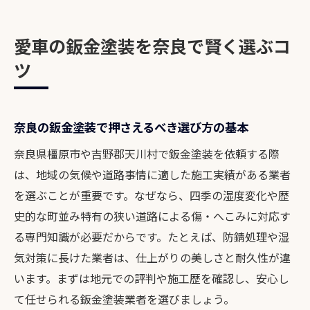
地域密着の鈑金塗装業者を選ぶ安心の理由
板金塗装と修理費用のバランスを見極める
愛車の鈑金塗装を奈良で賢く選ぶコ
方法
ツ
車修理で失敗しない鈑金塗装店の探し方と
は
カーナビ取り付けも対応できる業者の選定
奈良の鈑金塗装で押さえるべき選び方の基本
法
奈良県橿原市や吉野郡天川村で鈑金塗装を依頼する際
キズ修理に強い奈良地域の鈑金塗装とは
は、地域の気候や道路事情に適した施工実績がある業者
キズ修理で差が出る奈良の鈑金塗装技術の
を選ぶことが重要です。なぜなら、四季の湿度変化や歴
特徴
史的な町並み特有の狭い道路による傷・へこみに対応す
橿原エリアで板金塗装が選ばれる理由を検
る専門知識が必要だからです。たとえば、防錆処理や湿
証
気対策に長けた業者は、仕上がりの美しさと耐久性が違
車修理奈良で信頼される施工のポイントを
います。まずは地元での評判や施工歴を確認し、安心し
紹介
て任せられる鈑金塗装業者を選びましょう。