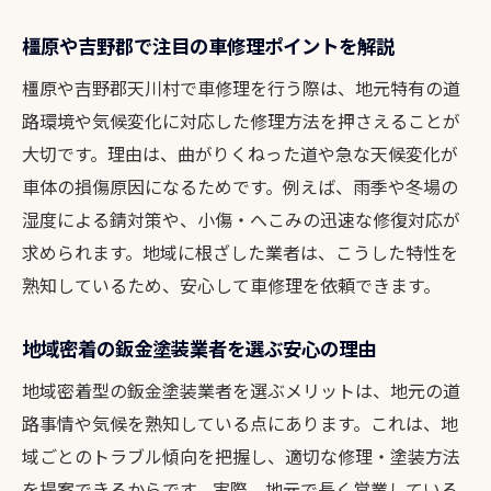
カーナビ取り付けと鈑金塗装の同時依頼が
橿原や吉野郡で注目の車修理ポイントを解説
便利
板金塗装に強い奈良地域の店舗選びのコツ
橿原や吉野郡天川村で車修理を行う際は、地元特有の道
キズ修理で満足できる鈑金塗装サービスの
路環境や気候変化に対応した修理方法を押さえることが
見極め方
大切です。理由は、曲がりくねった道や急な天候変化が
車体の損傷原因になるためです。例えば、雨季や冬場の
安心して任せたい鈑金塗装の判断基準
湿度による錆対策や、小傷・へこみの迅速な修復対応が
鈑金塗装業者を安心して選ぶための確認ポ
求められます。地域に根ざした業者は、こうした特性を
イント
熟知しているため、安心して車修理を依頼できます。
車修理奈良で後悔しないための判断基準を
紹介
地域密着の鈑金塗装業者を選ぶ安心の理由
施工実績と口コミで鈑金塗装店の信頼性を
地域密着型の鈑金塗装業者を選ぶメリットは、地元の道
確認
路事情や気候を熟知している点にあります。これは、地
板金塗装の保証内容とサービスをしっかり
域ごとのトラブル傾向を把握し、適切な修理・塗装方法
比較
を提案できるからです。実際、地元で長く営業している