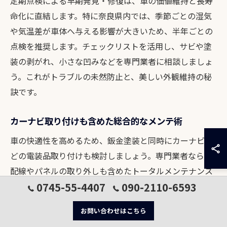
定期点検による早期発見・修復は、車の価値維持と長寿
命化に直結します。特に奈良県内では、季節ごとの湿気
や気温差が車体へ与える影響が大きいため、半年ごとの
点検を推奨します。チェックリストを活用し、サビや塗
装の剥がれ、小さな凹みなどを専門業者に相談しましょ
う。これがトラブルの未然防止と、美しい外観維持の秘
訣です。
カーナビ取り付けも含めた総合的なメンテ術
車の快適性を高めるため、鈑金塗装と同時にカーナビな
どの電装品取り付けも検討しましょう。専門業者なら、
配線やパネルの取り外しも含めたトータルメンテナンス
0745-55-4407
090-2110-6593
が可能です。一括依頼により、作業の手間や時間を削減
し、車のコンディションを総合的に整えられます。修理
お問い合わせはこちら
や部品交換と合わせ、総合的な点検を依頼するのが賢明