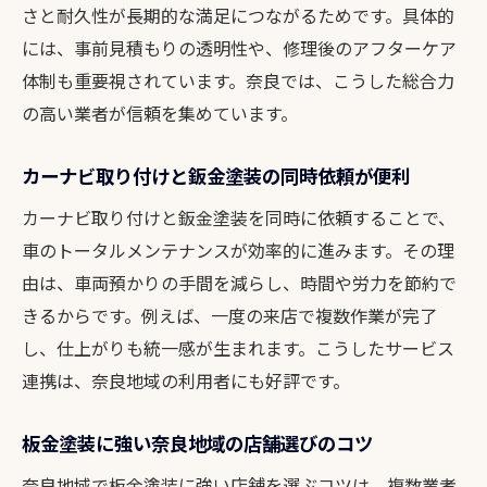
授
さと耐久性が長期的な満足につながるためです。具体的
カーナビ取り付け費用も比較対象に入れる
には、事前見積もりの透明性や、修理後のアフターケア
理由
体制も重要視されています。奈良では、こうした総合力
見積もり比較で失敗しない鈑金塗装店の選
の高い業者が信頼を集めています。
び方
カーナビ取り付けと鈑金塗装の同時依頼が便利
奈良で後悔しない車修理を叶える情報整理
術
カーナビ取り付けと鈑金塗装を同時に依頼することで、
車のトータルメンテナンスが効率的に進みます。その理
由は、車両預かりの手間を減らし、時間や労力を節約で
きるからです。例えば、一度の来店で複数作業が完了
し、仕上がりも統一感が生まれます。こうしたサービス
連携は、奈良地域の利用者にも好評です。
板金塗装に強い奈良地域の店舗選びのコツ
奈良地域で板金塗装に強い店舗を選ぶコツは、複数業者