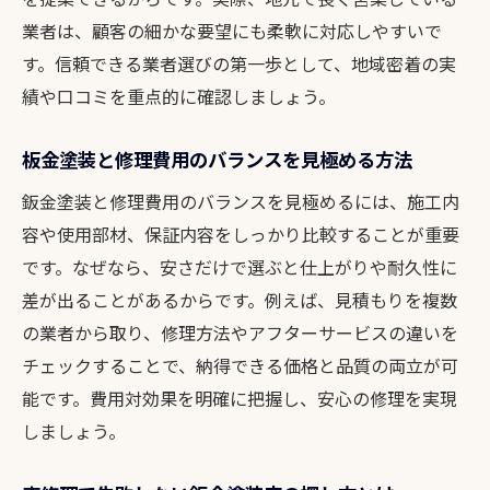
見積もりや相談対応の丁寧さも選定ポイン
業者は、顧客の細かな要望にも柔軟に対応しやすいで
ト
す。信頼できる業者選びの第一歩として、地域密着の実
奈良で安心できる車修理店の特徴を押さえ
績や口コミを重点的に確認しましょう。
る
費用と仕上がりで選ぶ鈑金塗装の秘訣
板金塗装と修理費用のバランスを見極める方法
鈑金塗装の費用相場と仕上がりのバランス
鈑金塗装と修理費用のバランスを見極めるには、施工内
を解説
容や使用部材、保証内容をしっかり比較することが重要
奈良県板金でコストパフォーマンスを重視
です。なぜなら、安さだけで選ぶと仕上がりや耐久性に
する方法
差が出ることがあるからです。例えば、見積もりを複数
の業者から取り、修理方法やアフターサービスの違いを
車修理奈良で安さと品質を両立するコツと
チェックすることで、納得できる価格と品質の両立が可
は
能です。費用対効果を明確に把握し、安心の修理を実現
見積もり比較で納得できる板金塗装を選ぶ
しましょう。
手順
仕上がりに満足する鈑金塗装店の見抜き方