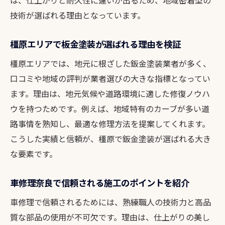
は、仕上がりと耐久性に違いが出るため、地域密着型の
は
技術が選ばれる理由となっています。
板金塗装の定期点検がカーライフ延長の秘
訣
橿原エリアで板金塗装が選ばれる理由を検証
カーナビ取り付けも含めた総合的なメンテ
橿原エリアでは、地元に根ざした鈑金塗装業者が多く、
術
口コミや地域の評判が業者選びの大きな指標となってい
長持ちする車修理奈良のおすすめポイント
ます。理由は、地元気候や道路環境に適した修復ノウハ
紹介
ウを持つためです。例えば、地域特有のカーブが多い道
日常ケアと鈑金塗装で美しさを保つコツ
路事情を熟知し、最適な修理方法を提案してくれます。
鈑金塗装の見積もり比較で後悔しない選択
こうした実績と信頼が、橿原で鈑金塗装が選ばれる大き
鈑金塗装の見積もりを比較する際のポイン
な要素です。
ト解説
板金塗装の詳細説明で納得できる選択をサ
車修理奈良で信頼される施工のポイントを紹介
ポート
車修理で信頼されるためには、熟練職人の技術力と高品
車修理奈良の見積もりチェックリストを伝
質な部品の使用が不可欠です。理由は、仕上がりの美し