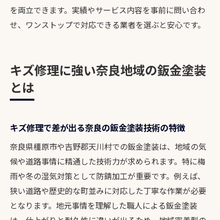
を両立できます。実績やサービス内容を事前に問い合わ
とめ
せ、ワンストップで対応できる業者を選ぶと安心です。
車修理奈良で保険活用時の注意点を詳しく
解説
板金塗装の費用負担を減らす保険利用のコ
キズ修理に強い奈良地域の鈑金塗装
ツ
とは
カーナビ取り付け費用も保険対象になるか
確認
保険対応鈑金塗装店を賢く選ぶ見極め方
キズ修理で差が出る奈良の鈑金塗装技術の特徴
お得に修理を進めるための保険申請の流れ
奈良県橿原市や吉野郡天川村での鈑金塗装は、地域の気
カーライフが長持ちする修復のポイント
候や道路事情に精通した技術力が求められます。特に梅
鈑金塗装で長く車に乗るための重要なポイ
雨や冬の湿気対策として防錆加工が重要です。例えば、
ント
狭い道路や歴史的な町並みに対応した丁寧な作業が必要
となります。地元事情を理解した職人による鈑金塗装
奈良の車修理で耐久性を重視した選び方と