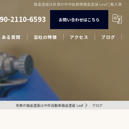
鈑金塗装は奈良の中井自動車鈑金塗装 Leaf | 輸入車
90-2110-6593
お問い合わせはこちら
くある質問
当社の特徴
アクセス
ブログ
修理
コラム
中古車販売
車検
カスタム
奈良の鈑金塗装は中井自動車鈑金塗装 Leaf
ブログ
輸入車