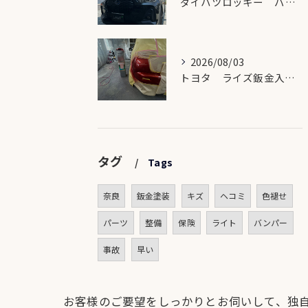
ダイハツロッキー バンパー修理🛠️
2026/08/03
トヨタ ライズ鈑金入庫🛠️
タグ
Tags
奈良
鈑金塗装
キズ
ヘコミ
色褪せ
パーツ
整備
保険
ライト
バンパー
事故
早い
お客様のご要望をしっかりとお伺いして、独